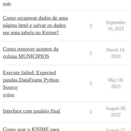
node
Como recuperar dados de uma
September
página html e salvar os dados
3
10, 2023
em uma tabela no Knime?
Como remover acentos da
March 14,
5
coluna MUNICIPIOS
2023
Execute failed: Expected
pandas.DataFrame Python
May 18,
3
2023
Source
python
August 28,
Interface com usuário final
2
2022
Como usar o KNIME para
August 17,