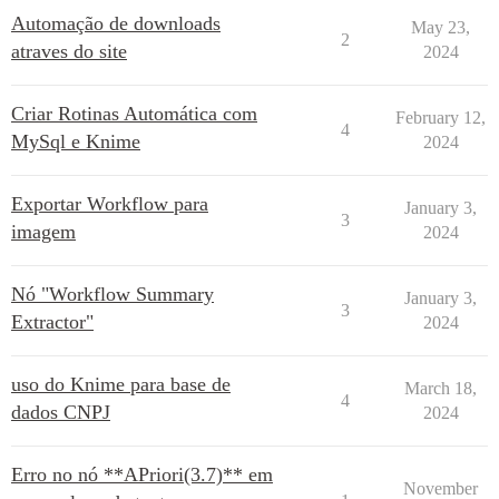
Automação de downloads
May 23,
2
atraves do site
2024
Criar Rotinas Automática com
February 12,
4
MySql e Knime
2024
Exportar Workflow para
January 3,
3
imagem
2024
Nó "Workflow Summary
January 3,
3
Extractor"
2024
uso do Knime para base de
March 18,
4
dados CNPJ
2024
Erro no nó **APriori(3.7)** em
November