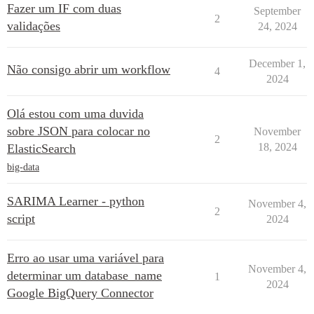
Fazer um IF com duas
September
2
validações
24, 2024
December 1,
Não consigo abrir um workflow
4
2024
Olá estou com uma duvida
sobre JSON para colocar no
November
2
18, 2024
ElasticSearch
big-data
SARIMA Learner - python
November 4,
2
script
2024
Erro ao usar uma variável para
November 4,
determinar um database_name
1
2024
Google BigQuery Connector