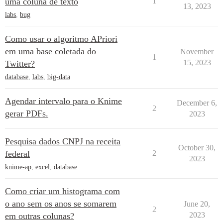
uma coluna de texto
1
13, 2023
labs
,
bug
Como usar o algoritmo APriori
em uma base coletada do
November
1
15, 2023
Twitter?
database
,
labs
,
big-data
Agendar intervalo para o Knime
December 6,
2
gerar PDFs.
2023
Pesquisa dados CNPJ na receita
October 30,
federal
2
2023
knime-ap
,
excel
,
database
Como criar um histograma com
o ano sem os anos se somarem
June 20,
2
2023
em outras colunas?