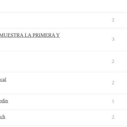
2
MUESTRA LA PRIMERA Y
3
2
cal
2
edin
1
tch
2