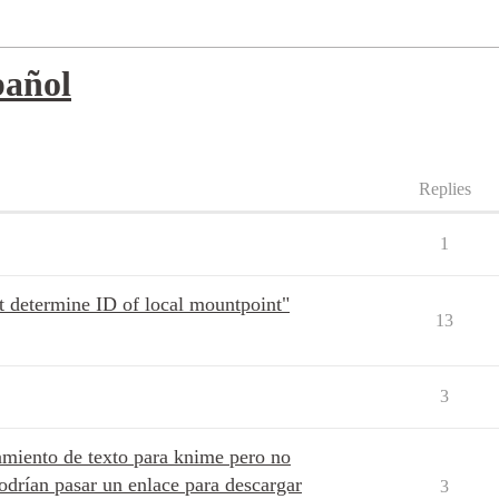
añol
Replies
1
t determine ID of local mountpoint"
13
3
amiento de texto para knime pero no
odrían pasar un enlace para descargar
3