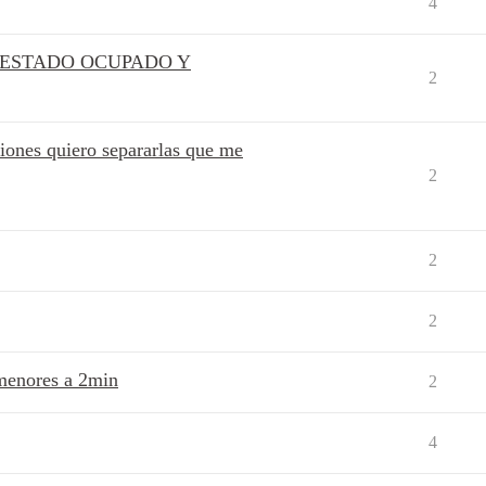
4
 ESTADO OCUPADO Y
2
iones quiero separarlas que me
2
2
2
 menores a 2min
2
4