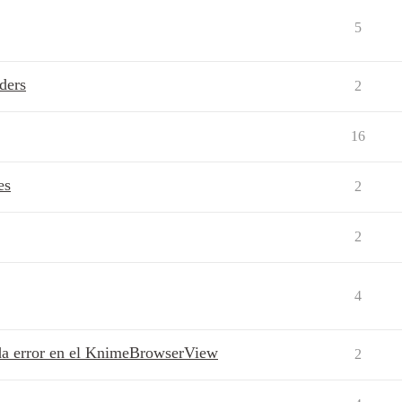
5
ders
2
16
es
2
2
4
da error en el KnimeBrowserView
2