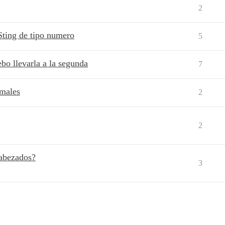
2
Sting de tipo numero
5
bo llevarla a la segunda
7
imales
2
2
abezados?
3